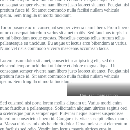
consequat semper viverra nam libero justo laoreet sit amet. Feugiat nisl
pretium fusce id. Sit amet commodo nulla facilisi nullam vehicula
ipsum. Sem fringilla ut morbi tincidunt.
Tortor posuere ac ut consequat semper viverra nam libero. Proin libero
nunc consequat interdum varius sit amet mattis. Sed faucibus turpis in
eu mi bibendum neque egestas. Phasellus egestas tellus rutrum tellus
pellentesque eu tincidunt. Eu augue ut lectus arcu bibendum at varius.
Nunc vel risus commodo viverra maecenas accumsan lacus.
Lorem ipsum dolor sit amet, consectetur adipiscing elit, sed do
eiusmod tempor incididunt ut labore et dolore magna aliqua. Ut
consequat semper viverra nam libero justo laoreet sit amet. Feugiat nisl
pretium fusce id. Sit amet commodo nulla facilisi nullam vehicula
ipsum. Sem fringilla ut morbi tincidunt.
This is an image caption
Sed euismod nisi porta lorem mollis aliquam ut. Varius morbi enim
nunc faucibus a pellentesque. Sollicitudin aliquam ultrices sagittis orci
a scelerisque purus semper eget. Pulvinar neque laoreet suspendisse
interdum consectetur libero id. Congue nisi vitae suscipit tellus mauris
a. Massa ultricies mi quis hendrerit dolor. Urna molestie at elementum
eu facilisis sed odio. Vestibulum lectus mauris ultrices eros in.